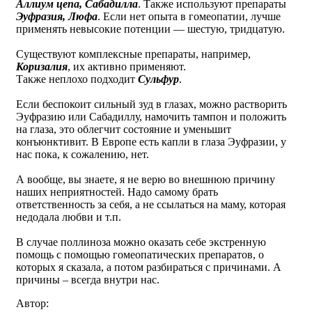
Аллиум цепа, Сабадилла
. Также используют препараты
Эуфразия, Люфа
. Если нет опыта в гомеопатии, лучше
применять невысокие потенции — шестую, тридцатую.
Существуют комплексные препараты, например,
Коризалия
, их активно применяют.
Также неплохо подходит
Сульфур
.
Если беспокоит сильный зуд в глазах, можно растворить
Эуфразию или Сабадиллу, намочить тампон и положить
на глаза, это облегчит состояние и уменьшит
конъюнктивит. В Европе есть капли в глаза Эуфразии, у
нас пока, к сожалению, нет.
А вообще, вы знаете, я не верю во внешнюю причину
наших неприятностей. Надо самому брать
ответственность за себя, а не ссылаться на маму, которая
недодала любви и т.п.
В случае поллиноза можно оказать себе экстренную
помощь с помощью гомеопатических препаратов, о
которых я сказала, а потом разбираться с причинами. А
причины – всегда внутри нас.
Автор: