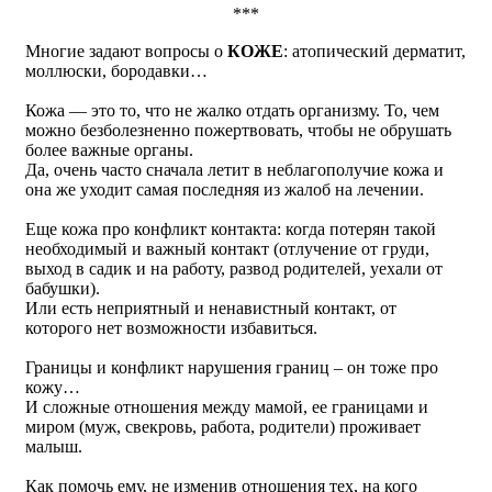
***
Многие задают вопросы о
КОЖЕ
: атопический дерматит,
моллюски, бородавки…
Кожа — это то, что не жалко отдать организму. То, чем
можно безболезненно пожертвовать, чтобы не обрушать
более важные органы.
Да, очень часто сначала летит в неблагополучие кожа и
она же уходит самая последняя из жалоб на лечении.
Еще кожа про конфликт контакта: когда потерян такой
необходимый и важный контакт (отлучение от груди,
выход в садик и на работу, развод родителей, уехали от
бабушки).
Или есть неприятный и ненавистный контакт, от
которого нет возможности избавиться.
Границы и конфликт нарушения границ – он тоже про
кожу…
И сложные отношения между мамой, ее границами и
миром (муж, свекровь, работа, родители) проживает
малыш.
Как помочь ему, не изменив отношения тех, на кого