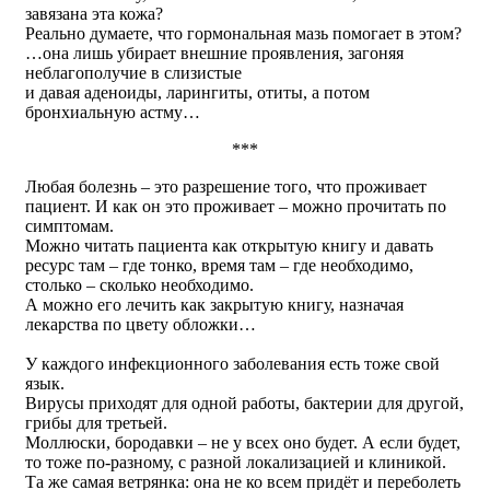
завязана эта кожа?
Реально думаете, что гормональная мазь помогает в этом?
…она лишь убирает внешние проявления, загоняя
неблагополучие в слизистые
и давая аденоиды, ларингиты, отиты, а потом
бронхиальную астму…
***
Любая болезнь – это разрешение того, что проживает
пациент. И как он это проживает – можно прочитать по
симптомам.
Можно читать пациента как открытую книгу и давать
ресурс там – где тонко, время там – где необходимо,
столько – сколько необходимо.
А можно его лечить как закрытую книгу, назначая
лекарства по цвету обложки…
У каждого инфекционного заболевания есть тоже свой
язык.
Вирусы приходят для одной работы, бактерии для другой,
грибы для третьей.
Моллюски, бородавки – не у всех оно будет. А если будет,
то тоже по-разному, с разной локализацией и клиникой.
Та же самая ветрянка: она не ко всем придёт и переболеть