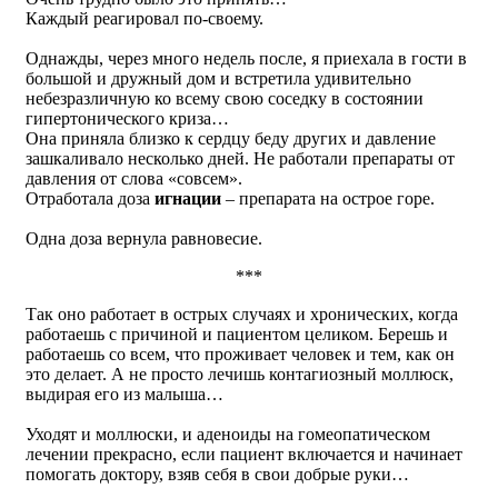
Каждый реагировал по-своему.
Однажды, через много недель после, я приехала в гости в
большой и дружный дом и встретила удивительно
небезразличную ко всему свою соседку в состоянии
гипертонического криза…
Она приняла близко к сердцу беду других и давление
зашкаливало несколько дней. Не работали препараты от
давления от слова «совсем».
Отработала доза
игнации
– препарата на острое горе.
Одна доза вернула равновесие.
***
Так оно работает в острых случаях и хронических, когда
работаешь с причиной и пациентом целиком. Берешь и
работаешь со всем, что проживает человек и тем, как он
это делает. А не просто лечишь контагиозный моллюск,
выдирая его из малыша…
Уходят и моллюски, и аденоиды на гомеопатическом
лечении прекрасно, если пациент включается и начинает
помогать доктору, взяв себя в свои добрые руки…