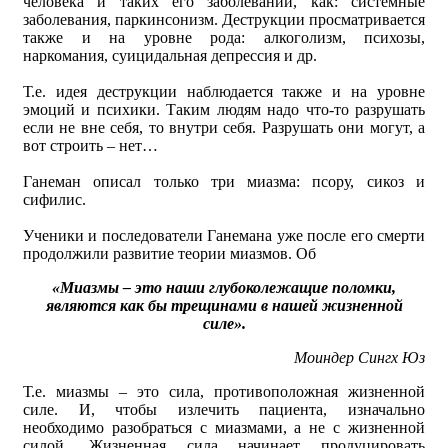
человека и таких его заболеваний, как: системные
заболевания, паркинсонизм. Деструкции просматривается
также и на уровне рода: алкоголизм, психозы,
наркомания, суицидальная депрессия и др.
Т.е. идея деструкции наблюдается также и на уровне
эмоций и психики. Таким людям надо что-то разрушать
если не вне себя, то внутри себя. Разрушать они могут, а
вот строить – нет…
Ганеман описал только три миазма: псору, сикоз и
сифилис.
Ученики и последователи Ганемана уже после его смерти
продолжили развитие теории миазмов. Об
«Миазмы – это наши глубоколежащие поломки,
являются как бы трещинами в нашей жизненной
силе».
Моиндер Сингх Юз
Т.е. миазмы – это сила, противоположная жизненной
силе. И, чтобы излечить пациента, изначально
необходимо разобраться с миазмами, а не с жизненной
силой. Жизненная сила начинает продуцировать