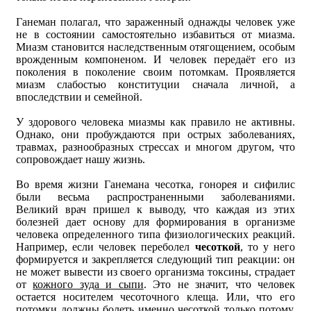
Ганеман полагал, что зараженный однажды человек уже
не в состоянии самостоятельно избавиться от миазма.
Миазм становится наследственным отягощением, особым
врожденным компоненом. И человек передаёт его из
поколения в поколение своим потомкам. Проявляется
миазм слабостью конституции сначала личной, а
впоследствии и семейной.
У здорового человека миазмы как правило не активны.
Однако, они пробуждаются при острых заболеваниях,
травмах, разнообразных стрессах и многом другом, что
сопровождает нашу жизнь.
Во время жизни Ганемана чесотка, гонорея и сифилис
были весьма распространенными заболеваниями.
Великий врач пришел к выводу, что каждая из этих
болезней дает основу для формирования в организме
человека определенного типа физиологических реакций.
Например, если человек переболел
чесоткой
, то у него
формируется и закрепляется следующий тип реакции: он
не может вывести из своего организма токсины, страдает
от
кожного зуда и сыпи
. Это не значит, что человек
остается носителем чесоточного клеща. Или, что его
потомки должны болеть именно чесоткой только потому,