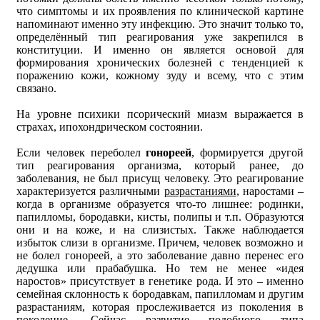
что симптомы и их проявления по клинической картине
напоминают именно эту инфекцию. Это значит только то,
определённый тип реагирования уже закрепился в
конституции. И именно он является основой для
формирования хронических болезней с тенденцией к
поражению кожи, кожному зуду и всему, что с этим
связано.
На уровне психики псорический миазм выражается в
страхах, ипохондрическом состоянии.
Если человек переболел
гонореей
, формируется другой
тип реагирования организма, который ранее, до
заболевания, не был присущ человеку. Это реагирование
характеризуется различными
разрастаниями
, наростами –
когда в организме образуется что-то лишнее: родинки,
папилломы, бородавки, кисты, полипы и т.п. Образуются
они и на коже, и на слизистых. Также наблюдается
избыток слизи в организме. Причем, человек возможно и
не болел гонореей, а это заболевание давно перенес его
дедушка или прабабушка. Но тем не менее «идея
наростов» присутствует в генетике рода. И это – именно
семейная склонность к бородавкам, папилломам и другим
разрастаниям, которая прослеживается из поколения в
поколение. Сейчас развитие подобного типа