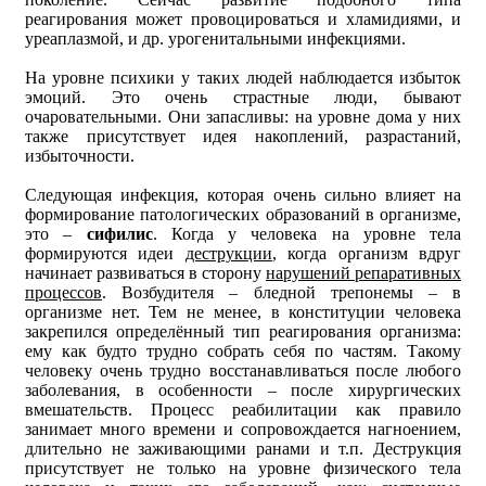
реагирования может провоцироваться и хламидиями, и
уреаплазмой, и др. урогенитальными инфекциями.
На уровне психики у таких людей наблюдается избыток
эмоций. Это очень страстные люди, бывают
очаровательными. Они запасливы: на уровне дома у них
также присутствует идея накоплений, разрастаний,
избыточности.
Следующая инфекция, которая очень сильно влияет на
формирование патологических образований в организме,
это –
сифилис
. Когда у человека на уровне тела
формируются идеи
деструкции
, когда организм вдруг
начинает развиваться в сторону
нарушений репаративных
процессов
. Возбудителя – бледной трепонемы – в
организме нет. Тем не менее, в конституции человека
закрепился определённый тип реагирования организма:
ему как будто трудно собрать себя по частям. Такому
человеку очень трудно восстанавливаться после любого
заболевания, в особенности – после хирургических
вмешательств. Процесс реабилитации как правило
занимает много времени и сопровождается нагноением,
длительно не заживающими ранами и т.п. Деструкция
присутствует не только на уровне физического тела