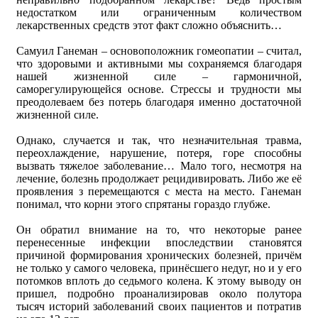
недостатком или ограниченным количеством
лекарственных средств этот факт сложно объяснить…
Самуил Ганеман – основоположник гомеопатии – считал,
что здоровыми и активными мы сохраняемся благодаря
нашей жизненной силе – гармоничной,
саморегулирующейся основе. Стрессы и трудности мы
преодолеваем без потерь благодаря именно достаточной
жизненной силе.
Однако, случается и так, что незначительная травма,
переохлаждение, нарушение, потеря, горе способны
вызвать тяжелое заболевание… Мало того, несмотря на
лечение, болезнь продолжает рецидивировать. Либо же её
проявления з перемещаются с места на место. Ганеман
понимал, что корни этого спрятаны гораздо глубже.
Он обратил внимание на то, что некоторые ранее
перенесенные инфекции впоследствии становятся
причиной формирования хронических болезней, причём
не только у самого человека, принёсшего недуг, но и у его
потомков вплоть до седьмого колена. К этому выводу он
пришел, подробно проанализировав около полутора
тысяч историй заболеваний своих пациентов и потратив