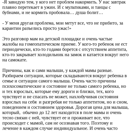
-Я завидую тем, у кого нет проблем накормить. У нас завтрак
плавно перетекает в ужин. И с мультиками, и танцы с
бубнами, и не кормить пробовала… душа болит…
- У меня другая проблема, мои метут все, что не прибито, за
карантин разъелись просто ужас!»
Это разговор мам на детской площадке и очень частые
жалобы на гомеопатическом приеме. У кого-то ребенок не ест
периодически, кто-то годами борется с отсутствием аппетита,
кто-то закрывает холодильник на замок и катается вокруг него
на самокате.
Причины, как и сами малыши, у каждой мамы разные.
Разбираем ситуации, которые складываются вокруг ребенка в
семье и ситуации самого малыша. Очень часто причины
психосоматические и состояние не только самого ребенка, но
и тех взрослых, которые ему дороги и близки, тех, кого
чувствует и не спасать не может, нахлобучивая состояния
взрослых на себя и разгребая не только аппетитом, но и сном,
поведением и состоянием здоровья. Дорогая цена для малыша,
который, обычно до 12 лет находится в поле мамы и очень
тесно связан с ней, чувствует ее и проживает все, что
происходит с мамой, сам не осознавая того. Поэтому и
лечение в каждом случае индивидуальное. И очень часто