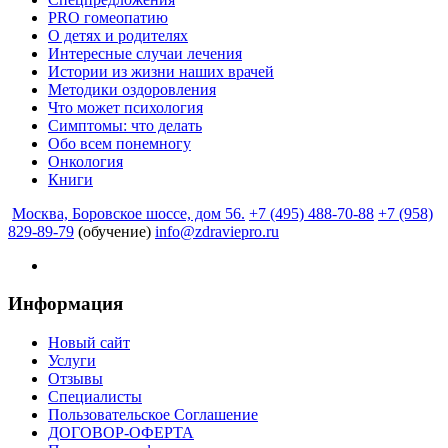
PRO гомеопатию
О детях и родителях
Интересные случаи лечения
Истории из жизни наших врачей
Методики оздоровления
Что может психология
Симптомы: что делать
Обо всем понемногу
Онкология
Книги
Москва, Боровское шоссе, дом 56.
+7 (495) 488-70-88
+7 (958)
829-89-79
(обучение)
info@zdraviepro.ru
Информация
Новый сайт
Услуги
Отзывы
Специалисты
Пользовательское Соглашение
ДОГОВОР-ОФЕРТА