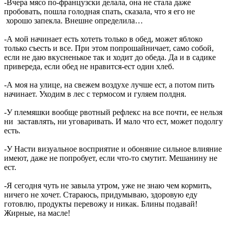
-Вчера мясо по-французски делала, она не стала даже
пробовать, пошла голодная спать, сказала, что я его не
хорошо запекла. Внешне определила…
-А мой начинает есть хотеть только в обед, может яблоко
только съесть и все. При этом попрошайничает, само собой,
если не даю вкусненькое так и ходит до обеда. Да и в садике
привереда, если обед не нравится-ест один хлеб.
-А моя на улице, на свежем воздухе лучше ест, а потом пить
начинает. Уходим в лес с термосом и гуляем полдня.
-У племяшки вообще рвотный рефлекс на все почти, ее нельзя
ни заставлять, ни уговаривать. И мало что ест, может подолгу
есть.
-У Насти визуальное восприятие и обоняние сильное влияние
имеют, даже не попробует, если что-то смутит. Мешанину не
ест.
-Я сегодня чуть не завыла утром, уже не знаю чем кормить,
ничего не хочет. Стараюсь, придумываю, здоровую еду
готовлю, продукты перевожу и никак. Блины подавай!
Жирные, на масле!