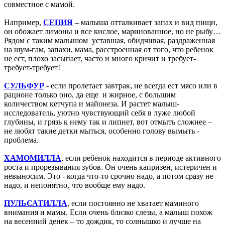
совместное с мамой.
Например,
СЕПИЯ
– малыша отталкивает запах и вид пищи,
он обожает лимоны и все кислое, маринованное, но не рыбу…
Рядом с таким малышом уставшая, обидчивая, раздраженная
на шум-гам, запахи, мама, расстроенная от того, что ребенок
не ест, плохо засыпает, часто и много кричит и требует-
требует-требует!
СУЛЬФУР
- если пролетает завтрак, не всегда ест мясо или в
рационе только оно, да еще и жирное, с большим
количеством кетчупа и майонеза. И растет малыш-
исследователь, уютно чувствующий себя в луже любой
глубины, и грязь к нему так и липнет, вот отмыть сложнее –
не любят такие детки мыться, особенно голову вымыть -
проблема.
ХАМОМИЛЛА
, если ребенок находится в периоде активного
роста и прорезывания зубов. Он очень капризен, истеричен и
невыносим. Это - когда что-то срочно надо, а потом сразу не
надо, и непонятно, что вообще ему надо.
ПУЛЬСАТИЛЛА
, если постоянно не хватает маминого
внимания и мамы. Если очень близко слезы, а малыш похож
на весенний денек – то дождик, то солнышко и лучше на