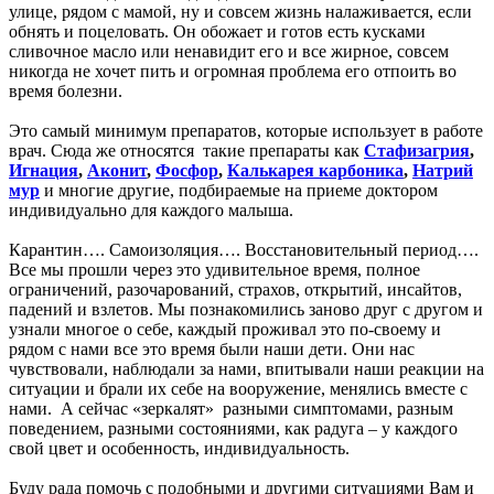
улице, рядом с мамой, ну и совсем жизнь налаживается, если
обнять и поцеловать. Он обожает и готов есть кусками
сливочное масло или ненавидит его и все жирное, совсем
никогда не хочет пить и огромная проблема его отпоить во
время болезни.
Это самый минимум препаратов, которые использует в работе
врач. Сюда же относятся такие препараты как
Стафизагрия
,
Игнация
,
Аконит
,
Фосфор
,
Калькарея карбоника
,
Натрий
мур
и многие другие, подбираемые на приеме доктором
индивидуально для каждого малыша.
Карантин…. Самоизоляция…. Восстановительный период….
Все мы прошли через это удивительное время, полное
ограничений, разочарований, страхов, открытий, инсайтов,
падений и взлетов. Мы познакомились заново друг с другом и
узнали многое о себе, каждый проживал это по-своему и
рядом с нами все это время были наши дети. Они нас
чувствовали, наблюдали за нами, впитывали наши реакции на
ситуации и брали их себе на вооружение, менялись вместе с
нами. А сейчас «зеркалят» разными симптомами, разным
поведением, разными состояниями, как радуга – у каждого
свой цвет и особенность, индивидуальность.
Буду рада помочь с подобными и другими ситуациями Вам и