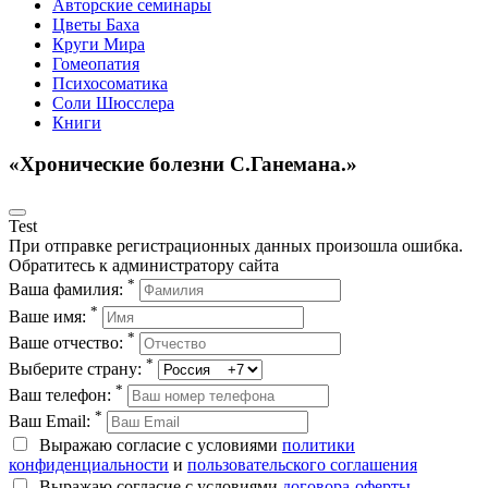
Авторские семинары
Цветы Баха
Круги Мира
Гомеопатия
Психосоматика
Соли Шюсслера
Книги
«Хронические болезни С.Ганемана.»
Test
При отправке регистрационных данных произошла ошибка.
Обратитесь к администратору сайта
*
Ваша фамилия:
*
Ваше имя:
*
Ваше отчество:
*
Выберите страну:
*
Ваш телефон:
*
Ваш Email:
Выражаю согласие с условиями
политики
конфиденциальности
и
пользовательского соглашения
Выражаю согласие с условиями
договора-оферты